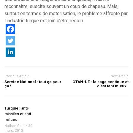
reconnaître, suscite souvent un coup de chapeau. Mais,
surtout en termes de motorisation, le problème affronté par
l’industrie turque est loin d’être résolu.
Previous Article
Next Article
Service National : tout ça pour
OTAN-UE : la saga continue et
ça !
c'est tant mieux !
Turquie : anti-
missiles et anti-
milices
Nathan Gain
30
mars, 2018