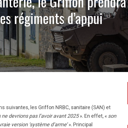
anterie, le Griffon prendra
des régiments d’appui
1
ns suivantes, les Griffon NRBC, sanitaire (SAN) et
s ne devrions pas l’avoir avant 2025
». En effet, «
son
raie version ‘système d’arme’
». Principal