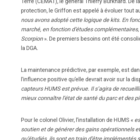
Terre (CEMAT), le général Thierry Burkhard. De l
protection, le Griffon est appelé à évoluer tout a
nous avons adopté cette logique de kits. En fonct
marché, en fonction d’études complémentaires, 
Scorpion
». De premiers besoins ont été consolid
la DGA.
La maintenance prédictive, par exemple, est dans
l’influence positive qu’elle devrait avoir sur la d
capteurs HUMS est prévue. Il s’agira de recueil
mieux connaître l’état de santé du parc et des p
Pour le colonel Olivier, l’installation de HUMS «
es
soutien et de générer des gains opérationnels e
qu’étudiés, ils sont en train d’être implémentés s