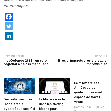
informatiques.
Previous Article
Next Article
IndoDefence 2018 : un salon
Brexit : impacts prévisibles… et
régional à ne pas manquer !
imprévisibles
Le ministère des
Armées part en
quête d'un nouvel
espace de travail
Des initiatives pour
La filière sécurité
virtuel
“accélérer la
dans les starting-
Nathan Gain
1 juillet,
cybersécurisation” de
blocks pour
2020