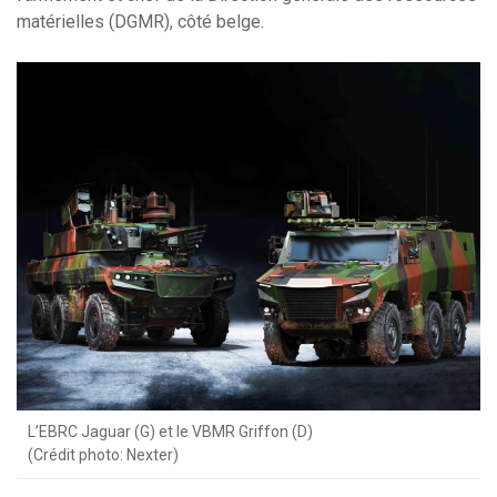
matérielles (DGMR), côté belge.
L’EBRC Jaguar (G) et le VBMR Griffon (D)
(Crédit photo: Nexter)