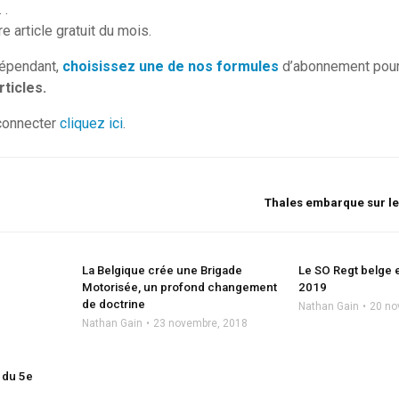
 .
e article gratuit du mois.
dépendant,
choisissez une de nos formules
d’abonnement pour
ticles.
connecter
cliquez ici
.
Thales embarque sur le
La Belgique crée une Brigade
Le SO Regt belge 
Motorisée, un profond changement
2019
de doctrine
Nathan Gain
20 no
Nathan Gain
23 novembre, 2018
 du 5e