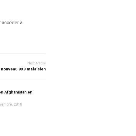
 accéder à
Next Article
 nouveau 8X8 malaisien
en Afghanistan en
vembre, 2018