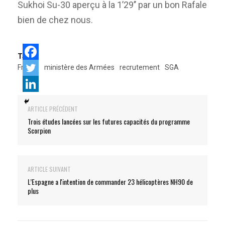
Sukhoi Su-30 aperçu à la 1’29’’ par un bon Rafale
bien de chez nous.
Tags:
France
ministère des Armées
recrutement
SGA
ARTICLE PRÉCÉDENT
Trois études lancées sur les futures capacités du programme
Scorpion
ARTICLE SUIVANT
L’Espagne a l'intention de commander 23 hélicoptères NH90 de
plus