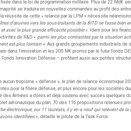
e fixée dans la loi de programmation militaire. Plus de 22 Md€ se
majorité se traduira en nouvelles commandes au profit des entre
 la réussite de cette « relance par la LPM » nécessite néanmoin
tres d’œuvres vers les sous-traitants de la BITD se fasse bien 
et avec la plus grande efficacité possible
». Idem pour les financ
activités de R&D «
parmi les plus contraintes par la situation act
ent est plus lointain
». Aux grands groupements industriels de s
hain dans l’innovation et les 200 M€ promis par le futur fonds 
Fonds Innovation Défense – profitent aussi aux petites structur
e aucun tropisme « défense », le plan de relance économique 2
ités pour la filière défense, et plus encore pour les sociétés du
ère des Armées a d’ores et déjà soutenu avec succès quelques d
volet aéronautique du plan, 70 des 116 propositions retenues pro
ie électronique, sur 11 lauréats, il y en a neuf qui relèvent de la
avons identifiées
», détaille le pilote de la Task Force.