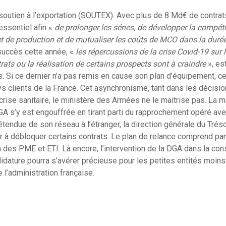
soutien à l’exportation (SOUTEX). Avec plus de 8 Md€ de contra
essentiel afin «
de
prolonger les séries, de développer la compétiti
 et de production et de mutualiser les coûts de MCO dans la duré
succès cette année, «
les répercussions de la crise Covid-19 sur 
rats ou la réalisation de certains prospects sont à craindre
», est
 Si ce dernier n’a pas remis en cause son plan d’équipement, ce
ys clients de la France. Cet asynchronisme, tant dans les décisi
 crise sanitaire, le ministère des Armées ne le maitrise pas. L
DGA s’y est engouffrée en tirant parti du rapprochement opéré ave
l’étendue de son réseau à l’étranger, la direction générale du Trés
r à débloquer certains contrats. Le plan de relance comprend par 
des PME et ETI. Là encore, l’intervention de la DGA dans la cons
dature pourra s’avérer précieuse pour les petites entités moins
l’administration française.