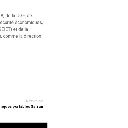
A, de la DGE, de
 sécurité économiques,
GEIET) et de la
s, comme la direction
Next Article
oniques portables Safran