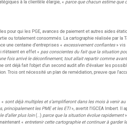
atégiques à la clientèle élargie, «
parce que chacun estime que c’e
es pour qui les PGE, avances de paiement et autres aides étati
rtie ou totalement consommés. La cartographie réalisée par la T
nce une centaine d’entreprises «
excessivement confiantes
» vis 
 n’étaient en effet «
pas conscientes du fait que la situation pou
ne fois arrivé le déconfinement, tout allait repartir comme avant
ne ont déjà fait l’objet d’un second audit afin d’évaluer les pos
ion. Trois ont nécessité un plan de remédiation, preuve que l’acc
e «
sont déjà multiples et s’amplifieront dans les mois à venir a
es, principalement les PME et les ETI
», avertit l’IGCEA Imbert. Il 
e d’aller plus loin
(…)
parce que la situation évolue rapidement
»
 maintenant «
entretenir cette cartographie et continuer à garder le