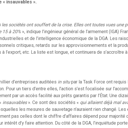
« insauvables ».
les sociétés ont souffert de la crise. Elles ont toutes vues une pe
de 15 à 20%
», indique l’ingénieur général de l’armement (IGA) Fra
ndustrielles et de l’intelligence économique de la DGA. Les raiso
rsonnels critiques, retards sur les approvisionnements et la pr
s à l’export, etc. La liste est longue, et continuera de s’accroître
illier d’entreprises auditées
in situ
par la Task Force ont requis 
n. Pour un tiers d’entre elles, l’action s’est focalisée sur l’ac
ement par un accès facilité aux prêts garantis par l’État. Une diza
 «
insauvables
». Ce sont des sociétés «
qui allaient déjà mal a
esquelles les mesures de sauvetage n’auraient rien changé. Les 
ement pas celles dont le chiffre d’affaires dépend pour majorité 
r intérêt d’y faire attention. Du côté de la DGA, l’inquiétude port