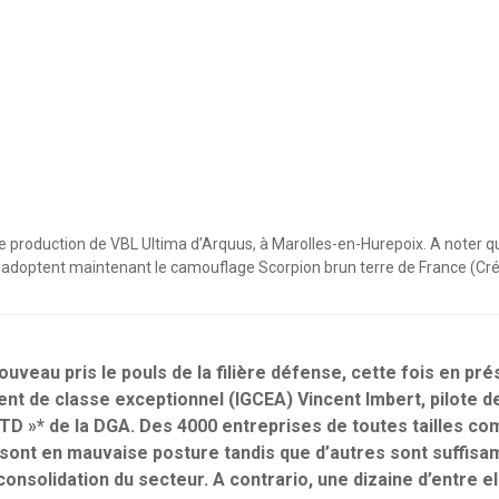
de production de VBL Ultima d’Arquus, à Marolles-en-Hurepoix. A noter q
 adoptent maintenant le camouflage Scorpion brun terre de France (Créd
uveau pris le pouls de la filière défense, cette fois en pré
nt de classe exceptionnel (IGCEA) Vincent Imbert, pilote d
TD »* de la DGA. Des 4000 entreprises de toutes tailles co
 sont en mauvaise posture tandis que d’autres sont suffisa
 consolidation du secteur. A contrario, une dizaine d’entre e