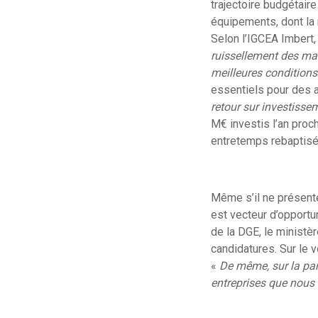
trajectoire budgétair
équipements, dont la 
Selon l’IGCEA Imbert,
ruissellement des maî
meilleures conditions 
essentiels pour des 
retour sur investissem
M€ investis l’an proc
entretemps rebaptisé 
Même s’il ne présent
est vecteur d’opportun
de la DGE, le minist
candidatures. Sur le 
«
De même, sur la part
entreprises que nous 