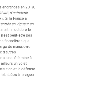
ts engrangés en 2019,
vité, d’entretenir
e
». Si la France a
l’entrée en vigueur en
imait fin octobre le
 n’est peut-être pas
ons financières que
a marge de manœuvre
c d’autres
or a ainsi été mise à
ailleurs un volet
titution et la défense
 habituées à naviguer