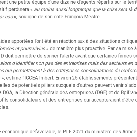
nt une petite équipe d’une dizaine d’agents répartis sur le territ
sitif perdurera «
au moins aussi longtemps que la crise sera là 
ar cas
», souligne de son côté François Mestre.
ides apportées l’ont été en réaction aux à des situations critique
forcées et poursuivies
» de manière plus proactive. Par sa mise à j
TD doit permettre de sonner l’alerte avant que certaines firmes s
t alors d’identifier non pas des entreprises mais des secteurs en di
es qui permettraient à des entreprises consolidatrices de renforce
r
», estime l’IGCEA Imbert. Environ 25 établissements présenten
’elles de potentiels piliers auxquels d’autres peuvent venir s’ad
la DGA, la Direction générale des entreprises (DGE) et de Bpifra
rofils consolidateurs et des entreprises qui accepteraient d’êtr
bles.
te économique défavorable, le PLF 2021 du ministère des Armée