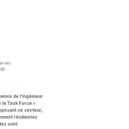
ue ces
it :
sence de l’ingénieur
e la Task Force «
mposant ce secteur,
mment résilientes
lles sont