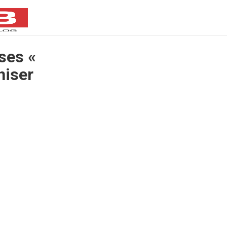
ses «
niser