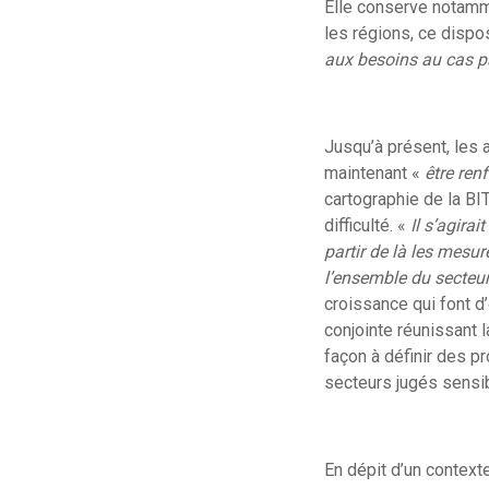
Elle conserve notamme
les régions, ce dispo
aux besoins au cas p
Jusqu’à présent, les a
maintenant «
être ren
cartographie de la BI
difficulté. «
Il s’agirai
partir de là les mesur
l’ensemble du secteu
croissance qui font d
conjointe réunissant 
façon à définir des p
secteurs jugés sensi
En dépit d’un contex