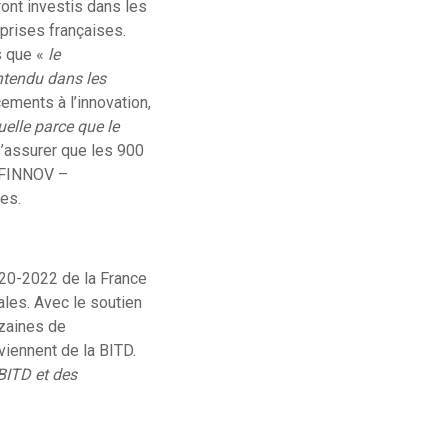
ront investis dans les
prises françaises.
s que «
le
entendu dans les
ements à l’innovation,
uelle parce que le
’assurer que les 900
DEFINNOV –
es.
020-2022 de la France
ales. Avec le soutien
izaines de
viennent de la BITD.
 BITD et des