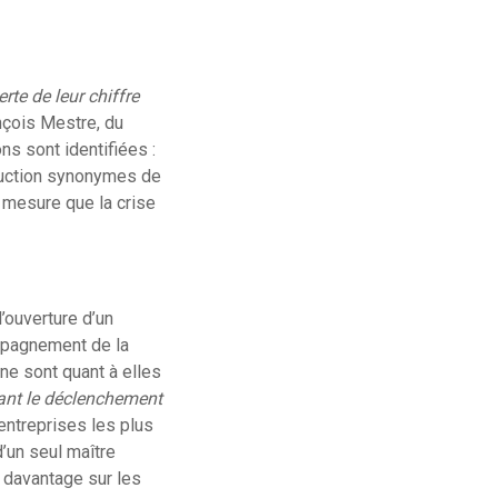
rte de leur chiffre
nçois Mestre, du
ns sont identifiées :
oduction synonymes de
 à mesure que la crise
l’ouverture d’un
compagnement de la
ine sont quant à elles
vant le déclenchement
entreprises les plus
d’un seul maître
e davantage sur les