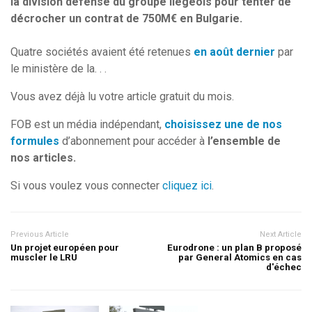
la division défense du groupe liégeois pour tenter de
décrocher un contrat de 750M€ en Bulgarie.
Quatre sociétés avaient été retenues
en août dernier
par
le ministère de la. . .
Vous avez déjà lu votre article gratuit du mois.
FOB est un média indépendant,
choisissez une de nos
formules
d’abonnement pour accéder à
l’ensemble de
nos articles.
Si vous voulez vous connecter
cliquez ici
.
Previous Article
Next Article
Un projet européen pour
Eurodrone : un plan B proposé
muscler le LRU
par General Atomics en cas
d'échec