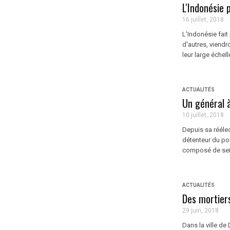
L'Indonésie 
16 juillet, 2018
L'Indonésie fait
d'autres, viend
leur large échell
ACTUALITÉS
Un général à
10 juillet, 2018
Depuis sa réélec
détenteur du po
composé de seiz
ACTUALITÉS
Des mortier
29 juin, 2018
Dans la ville de