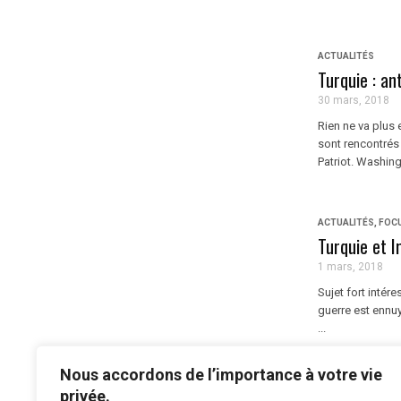
ACTUALITÉS
Turquie : ant
30 mars, 2018
Rien ne va plus e
sont rencontrés
Patriot. Washingt
ACTUALITÉS
,
FOC
Turquie et I
1 mars, 2018
Sujet fort intér
guerre est ennuy
...
Nous accordons de l’importance à votre vie
1
2
privée.