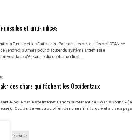
i-missiles et anti-milices
ntre la Turquie et les États-Unis ! Pourtant, les deux alliés de l'OTAN se
 ce vendredi 30 mars pour discuter du système anti-missile
on veut faire d'Ankara le dix-septième client ...
US
rak : des chars qui fâchent les Occidentaux
essant évoqué par le site Internet au nom surprenant de « War is Boring » (la
euse), l'Occident a vendu ou offert des chars à la Turquie et à divers pays
3
Suivant »