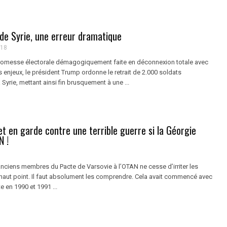
 de Syrie, une erreur dramatique
018
promesse électorale démagogiquement faite en déconnexion totale avec
les enjeux, le président Trump ordonne le retrait de 2.000 soldats
 Syrie, mettant ainsi fin brusquement à une ...
t en garde contre une terrible guerre si la Géorgie
N !
anciens membres du Pacte de Varsovie à l’OTAN ne cesse d’irriter les
haut point. Il faut absolument les comprendre. Cela avait commencé avec
e en 1990 et 1991 ...