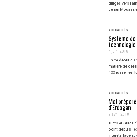
dirigés vers l'a
Jenan Moussa et
ACTUALITÉS
Système de 
technologie
4 juin, 2018
En ce début d'a
matière de défen
400 russe, les T
ACTUALITÉS
Mal préparé
d'Erdogan
9 avril, 2018
Turcs et Grecs n
point depuis l'é
intérêts face aux 