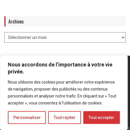
Archives
Nous accordons de l’importance à votre vie
privée.
Nous utilisons des cookies pour améliorer votre expérience
Mentions légales
-
Politique de confidentialité
de navigation, proposer des publicités ou des contenus
personnalisés et analyser notre trafic. En cliquant sur « Tout
Bluesky
LinkedIn
Twitter
accepter », vous consentez à l’utilisation de cookies.
Personnaliser
Tout rejeter
Tout accepter
© Forces Operations Blog - 2022