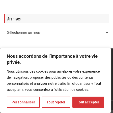
Archives
Nous accordons de l’importance à votre vie
privée.
Nous utilisons des cookies pour améliorer votre expérience
Mentions légales
-
Politique de confidentialité
de navigation, proposer des publicités ou des contenus
personnalisés et analyser notre trafic. En cliquant sur « Tout
Bluesky
LinkedIn
Twitter
accepter », vous consentez à l’utilisation de cookies.
Personnaliser
Tout rejeter
Tout accepter
© Forces Operations Blog - 2022