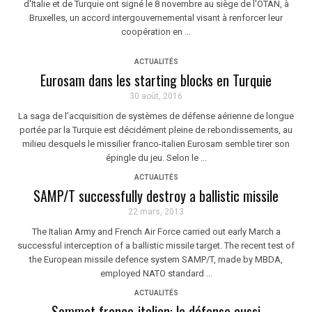
d'Italie et de Turquie ont signé le 8 novembre au siège de l'OTAN, à
Bruxelles, un accord intergouvernemental visant à renforcer leur
coopération en ...
ACTUALITÉS
Eurosam dans les starting blocks en Turquie
30 août, 2016
La saga de l’acquisition de systèmes de défense aérienne de longue
portée par la Turquie est décidément pleine de rebondissements, au
milieu desquels le missilier franco-italien Eurosam semble tirer son
épingle du jeu. Selon le ...
ACTUALITÉS
SAMP/T successfully destroy a ballistic missile
22 mars, 2013
The Italian Army and French Air Force carried out early March a
successful interception of a ballistic missile target. The recent test of
the European missile defence system SAMP/T, made by MBDA,
employed NATO standard ...
ACTUALITÉS
Sommet franco-italien: la défense aussi