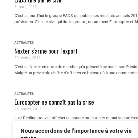
8 mars, 2012
C'est aujourd'hui le groupe EADS qui publie ses résultats annuels 201
prévisions. C'est le civil qui tire le groupe, notamment Eurocopter et Air
ACTUALITÉS
Nexter s'arme pour l'export
29 février, 2012
C'est un Nexter en ordre de marche qu'a présenté ce matin son Préside
Malgré un prévisible chiffre d'affaires en baisse dû à une commande na
ACTUALITÉS
Eurocopter ne connaît pas la crise
25 janvier, 2012
Lutz Bertling pouvait afficher un sourire radieux hier durant la confér
l’année dernière avec des commandes en berne, le président de l’hélic
Nous accordons de l’importance à votre vie