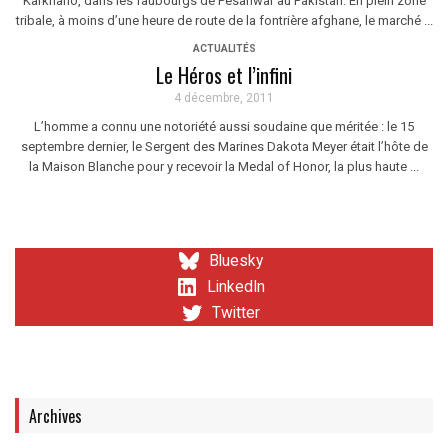
Karkhano, dans les faubourgs de Pesahwar au Pakistan. En plein zone
tribale, à moins d’une heure de route de la fontrière afghane, le marché ...
ACTUALITÉS
Le Héros et l’infini
4 décembre, 2011
L’homme a connu une notoriété aussi soudaine que méritée : le 15
septembre dernier, le Sergent des Marines Dakota Meyer était l’hôte de
la Maison Blanche pour y recevoir la Medal of Honor, la plus haute ...
Bluesky
LinkedIn
Twitter
Archives