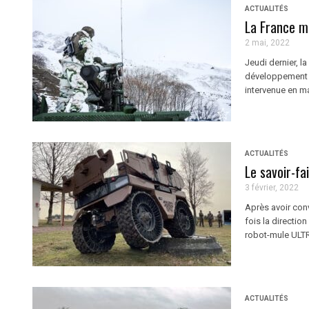
ACTUALITÉS
La France mi
2 mai, 2022
Jeudi dernier, l
développement 
intervenue en m
ACTUALITÉS
Le savoir-fa
3 février, 2022
Après avoir conv
fois la directio
robot-mule ULTRO
ACTUALITÉS