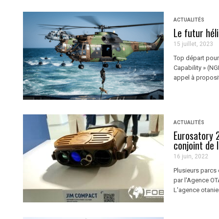
ACTUALITÉS
Le futur hé
15 juillet, 2023
Top départ pour
Capability » (NG
appel à proposit
ACTUALITÉS
Eurosatory 2
conjoint de 
16 juin, 2022
Plusieurs parcs
par l'Agence OT
L'agence otanien