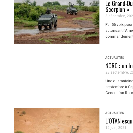
Le Grand-Du
Scorpion »
8 décembre, 20
Par 56 voix pour
autorisant l'Ar
commandement, d
ACTUALITÉS
NGRC : un I
28 septembre, 2
Une quarantaine 
septembre à Cap
Generation Rotorc
ACTUALITÉS
L’OTAN esqu
16 juin, 2021