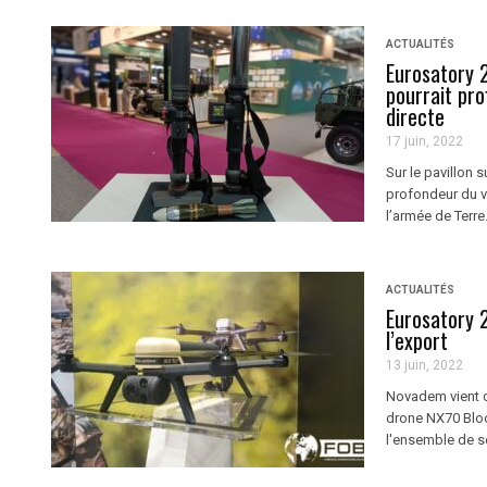
ACTUALITÉS
Eurosatory 
pourrait pr
directe
17 juin, 2022
Sur le pavillon 
profondeur du v
l’armée de Terre
ACTUALITÉS
Eurosatory 
l’export
13 juin, 2022
Novadem vient d'
drone NX70 Block
l'ensemble de se