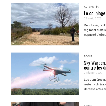
ACTUALITÉS
Le couplage 
23 avril, 2022
Début avril, le 
régiment d'arti
capacité d'observ
FOCUS
Sky Warden, 
contre les d
7 février, 2022
Les dernières at
restent vulnérab
défense anti-aé