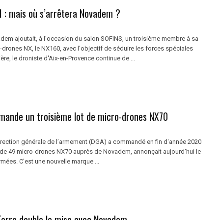
 : mais où s’arrêtera Novadem ?
vadem ajoutait, à l'occasion du salon SOFINS, un troisième membre à sa
-drones NX, le NX160, avec l'objectif de séduire les forces spéciales
ière, le droniste d'Aix-en-Provence continue de ...
ande un troisième lot de micro-drones NX70
 Direction générale de l’armement (DGA) a commandé en fin d'année 2020
t de 49 micro-drones NX70 auprès de Novadem, annonçait aujourd'hui le
mées. C'est une nouvelle marque ...
Terre double la mise avec Novadem