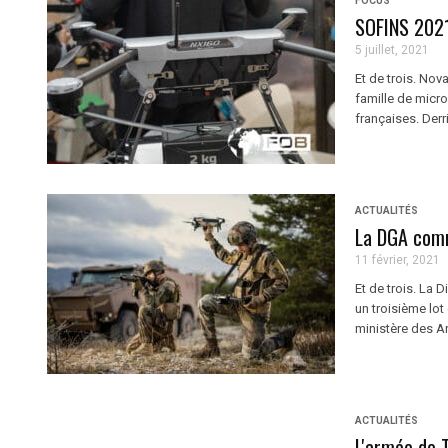
FOCUS
SOFINS 2021
5 juillet, 2021
Et de trois. No
famille de micro
françaises. Derr
ACTUALITÉS
La DGA comm
11 février, 2021
Et de trois. La
un troisième lo
ministère des Ar
ACTUALITÉS
L'armée de 