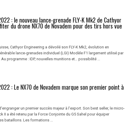
2022 : le nouveau lance-grenade FLY-K Mk2 de Cathyor
ofiter du drone NX70 de Novadem pour des tirs hors vue
suisse, Cathyor Engineering a dévoilé son FLY-K Mk2, évolution en
énérable lance-grenades individuel (LGI) Modèle F1 largement utilisé par
. Au programme : IDP, nouvelles munitions et… possibilité ...
2022 : Le NX70 de Novadem marque son premier point à
engranger un premier succès majeur à l’export. Son best seller, le micro-
 II a été retenu par la Force Conjointe du G5 Sahel pour équiper
s bataillons. Les formations ...