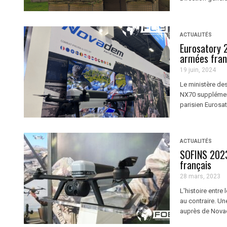
ACTUALITÉS
Eurosatory 
armées fran
19 juin, 2024
Le ministère d
NX70 supplément
parisien Eurosat
ACTUALITÉS
SOFINS 2023 
français
28 mars, 2023
L'histoire entre
au contraire. U
auprès de Novade