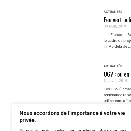
ACTUALITÉS
Feu vert pol
30 août, 2019
La France, la Be
le cadre du proj
Tir Au-delà de ...
ACTUALITÉS
UGV : où en 
3 janvier, 2019
Les UGV (unmann
assistance robo
utilisateurs aff
britannique a ré
Nous accordons de l’importance à votre vie
privée.
Nous utilisons des cookies pour améliorer votre expérience