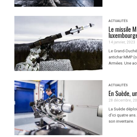
ACTUALITÉS
Le missile 
luxembourg
14 janvier, 2023
Le Grand-Duché d
antichar MMP (o
Armées. Une acqu
ACTUALITÉS
En Suède, u
28 décembre, 2
La Suède déploi
d'ici quatre ans.
son inventaire.