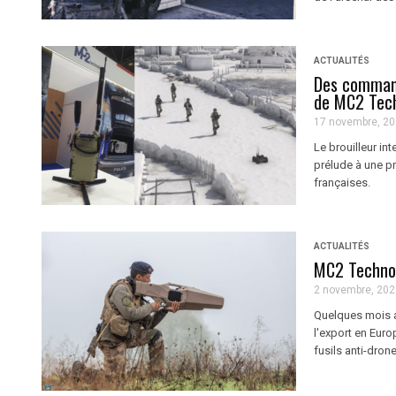
ACTUALITÉS
Des command
de MC2 Tech
17 novembre, 2
Le brouilleur in
prélude à une pr
françaises.
ACTUALITÉS
MC2 Technol
2 novembre, 202
Quelques mois a
l'export en Europ
fusils anti-dron