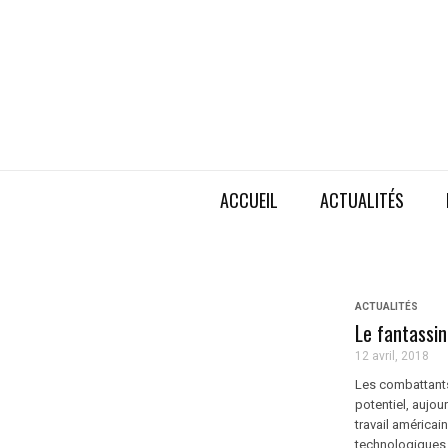
ACCUEIL
ACTUALITÉS
ACTUALITÉS
Le fantassi
12 avril, 2018
Les combattants
potentiel, aujou
travail américai
technologiques, 