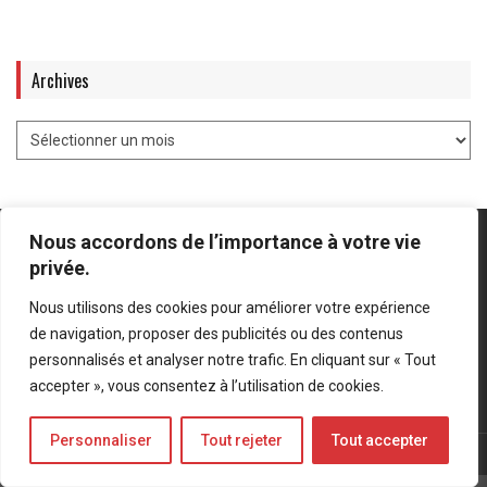
Archives
Nous accordons de l’importance à votre vie
privée.
Nous utilisons des cookies pour améliorer votre expérience
Mentions légales
-
Politique de confidentialité
de navigation, proposer des publicités ou des contenus
personnalisés et analyser notre trafic. En cliquant sur « Tout
Bluesky
LinkedIn
Twitter
accepter », vous consentez à l’utilisation de cookies.
Personnaliser
Tout rejeter
Tout accepter
© Forces Operations Blog - 2022