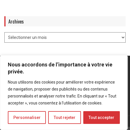
Archives
Nous accordons de l’importance à votre vie
privée.
Nous utilisons des cookies pour améliorer votre expérience
Mentions légales
-
Politique de confidentialité
de navigation, proposer des publicités ou des contenus
personnalisés et analyser notre trafic. En cliquant sur « Tout
Bluesky
LinkedIn
Twitter
accepter », vous consentez à l’utilisation de cookies.
Personnaliser
Tout rejeter
Tout accepter
© Forces Operations Blog - 2022