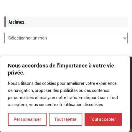
Archives
Nous accordons de l’importance à votre vie
privée.
Nous utilisons des cookies pour améliorer votre expérience
Mentions légales
-
Politique de confidentialité
de navigation, proposer des publicités ou des contenus
personnalisés et analyser notre trafic. En cliquant sur « Tout
Bluesky
LinkedIn
Twitter
accepter », vous consentez à l’utilisation de cookies.
Personnaliser
Tout rejeter
Tout accepter
© Forces Operations Blog - 2022