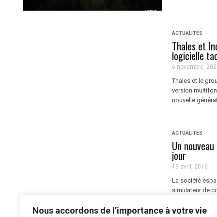
ACTUALITÉS
Thales et In
logicielle ta
6 novembre, 202
Thales et le gr
version multifon
nouvelle généra
ACTUALITÉS
Un nouveau 
jour
13 avril, 2016
La société espa
simulateur de co
l'Armée espagnol
Nous accordons de l’importance à votre vie