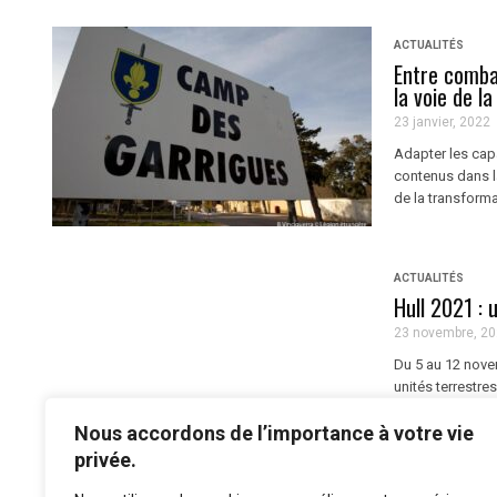
ACTUALITÉS
Entre comba
la voie de l
23 janvier, 2022
Adapter les capa
contenus dans la
de la transforma
ACTUALITÉS
Hull 2021 : 
23 novembre, 2
Du 5 au 12 nove
unités terrestre
autour d'un scé
Nous accordons de l’importance à votre vie
privée.