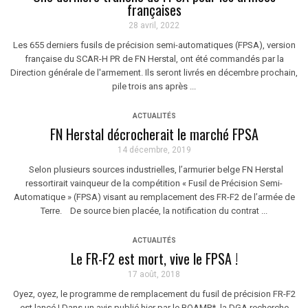
françaises
28 avril, 2022
Les 655 derniers fusils de précision semi-automatiques (FPSA), version
française du SCAR-H PR de FN Herstal, ont été commandés par la
Direction générale de l'armement. Ils seront livrés en décembre prochain,
pile trois ans après ...
ACTUALITÉS
FN Herstal décrocherait le marché FPSA
14 décembre, 2019
Selon plusieurs sources industrielles, l’armurier belge FN Herstal
ressortirait vainqueur de la compétition « Fusil de Précision Semi-
Automatique » (FPSA) visant au remplacement des FR-F2 de l’armée de
Terre. De source bien placée, la notification du contrat ...
ACTUALITÉS
Le FR-F2 est mort, vive le FPSA !
17 août, 2018
Oyez, oyez, le programme de remplacement du fusil de précision FR-F2
est lancé ! Dans un avis publié hier par le BOAMP*, la DGA recherche