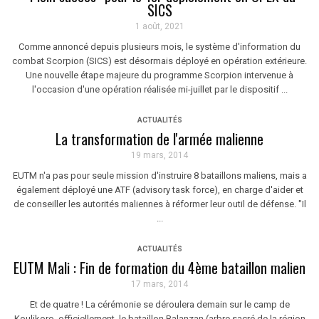
SICS
1 août, 2021
Comme annoncé depuis plusieurs mois, le système d'information du
combat Scorpion (SICS) est désormais déployé en opération extérieure.
Une nouvelle étape majeure du programme Scorpion intervenue à
l'occasion d'une opération réalisée mi-juillet par le dispositif ...
ACTUALITÉS
La transformation de l'armée malienne
19 mars, 2014
EUTM n'a pas pour seule mission d'instruire 8 bataillons maliens, mais a
également déployé une ATF (advisory task force), en charge d'aider et
de conseiller les autorités maliennes à réformer leur outil de défense. "Il
...
ACTUALITÉS
EUTM Mali : Fin de formation du 4ème bataillon malien
17 mars, 2014
Et de quatre ! La cérémonie se déroulera demain sur le camp de
Koulikoro, officiellement, le bataillon Balanzan (arbre sacré de la région