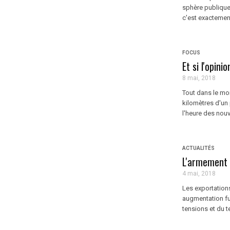
sphère publique 
c'est exactement
FOCUS
Et si l'opin
8 mai, 2018
Tout dans le mon
kilomètres d'un 
l'heure des nouve
ACTUALITÉS
L'armement i
4 mai, 2018
Les exportation
augmentation fu
tensions et du te