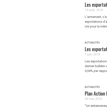
Les exporta
14 août, 2018
L’armement, c’e
exportations d’
Uni pour la mêm
ACTUALITÉS
Les exportat
7 juin, 2018
Les exportations
dernier bulleti
0,04% par rappor
ACTUALITÉS
Plan Action 
30 mai, 2018
"Un entrepreneu