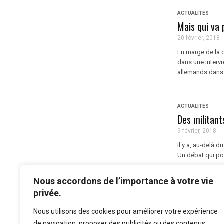
ACTUALITÉS
Mais qui va 
20 février, 2018
En marge de la c
dans une intervi
allemands dans l
ACTUALITÉS
Des militant
9 février, 2018
Il y a, au-delà 
Un débat qui pous
Nous accordons de l’importance à votre vie
1
2
privée.
Nous utilisons des cookies pour améliorer votre expérience
de navigation, proposer des publicités ou des contenus