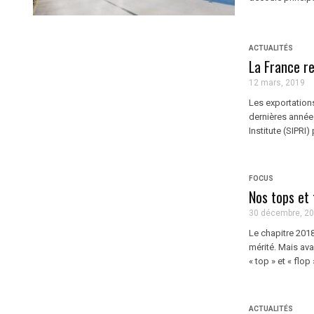
ACTUALITÉS
La France r
12 mars, 2019
Les exportation
dernières année
Institute (SIPRI)
FOCUS
Nos tops et
30 décembre, 2
Le chapitre 2018
mérité. Mais ava
« top » et « flop
ACTUALITÉS