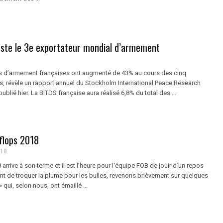
este le 3e exportateur mondial d’armement
s d’armement françaises ont augmenté de 43% au cours des cinq
s, révèle un rapport annuel du Stockholm International Peace Research
 publié hier. La BITDS française aura réalisé 6,8% du total des ...
 flops 2018
018
 arrive à son terme et il est l’heure pour l'équipe FOB de jouir d’un repos
nt de troquer la plume pour les bulles, revenons brièvement sur quelques
 » qui, selon nous, ont émaillé ...