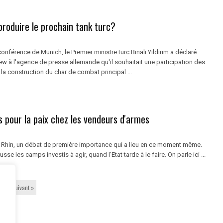
produire le prochain tank turc?
onférence de Munich, le Premier ministre turc Binali Yildirim a déclaré
ew à l'agence de presse allemande qu'il souhaitait une participation des
a construction du char de combat principal ...
s pour la paix chez les vendeurs d'armes
du Rhin, un débat de première importance qui a lieu en ce moment même.
se les camps investis à agir, quand l'Etat tarde à le faire. On parle ici ...
Suivant »