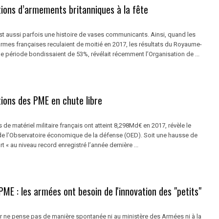
tions d’armements britanniques à la fête
st aussi parfois une histoire de vases communicants. Ainsi, quand les
armes françaises reculaient de moitié en 2017, les résultats du Royaume-
e période bondissaient de 53%, révélait récemment l’Organisation de ...
ions des PME en chute libre
 de matériel militaire français ont atteint 8,298Md€ en 2017, révèle le
n de l’Observatoire économique de la défense (OED). Soit une hausse de
t « au niveau record enregistré l’année dernière ...
PME : les armées ont besoin de l'innovation des "petits"
r ne pense pas de manière spontanée ni au ministère des Armées ni à la