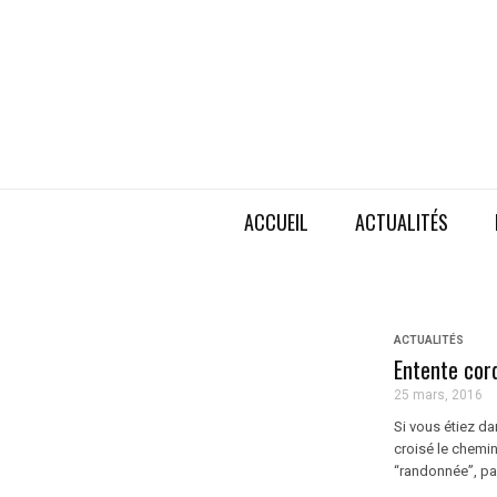
ACCUEIL
ACTUALITÉS
ACTUALITÉS
Entente cord
25 mars, 2016
Si vous étiez da
croisé le chemin
“randonnée”, par