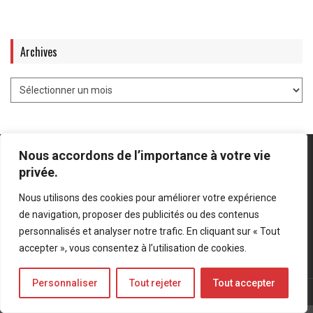
Archives
Nous accordons de l’importance à votre vie
privée.
Nous utilisons des cookies pour améliorer votre expérience
Mentions légales
-
Politique de confidentialité
de navigation, proposer des publicités ou des contenus
personnalisés et analyser notre trafic. En cliquant sur « Tout
Bluesky
LinkedIn
Twitter
accepter », vous consentez à l’utilisation de cookies.
Personnaliser
Tout rejeter
Tout accepter
© Forces Operations Blog - 2022