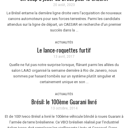
20 août, 2023
Le Brésil entame la dernière ligne droite vers l'acquisition de nouveaux
canons automoteurs pour ses forces terrestres. Parmi les candidats
attendus sur la ligne de départ, un CAESAR en recherche d'un premier
succès dans la ...
ACTUALITÉS
Le lance-roquettes furtif
13 avril, 2017
Quelle ne fut pas notre surprise lorsque, flânant parmi les allées du
salon LAAD organisé la semaine dernière à Rio de Janeiro, nous
sommes par hasard tombés sur un système plutôt singulier et
certainement unique en son ...
ACTUALITÉS
Brésil: le 100ème Guarani livré
13 octobre, 2014
Et de 100! Iveco Brésil a livré le 100ème véhicule blindé à roues Guarani à
l'armée de terre brésilienne. Ce VBCI brésilien réalisé par l'industriel
italien Iveco doit remplacer les vieillissants Urutu et Cascavel. Dans ...