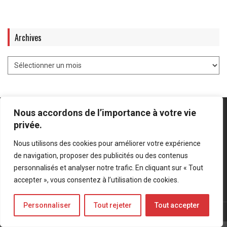
Archives
Nous accordons de l’importance à votre vie
privée.
Nous utilisons des cookies pour améliorer votre expérience
Mentions légales
-
Politique de confidentialité
de navigation, proposer des publicités ou des contenus
personnalisés et analyser notre trafic. En cliquant sur « Tout
Bluesky
LinkedIn
Twitter
accepter », vous consentez à l’utilisation de cookies.
Personnaliser
Tout rejeter
Tout accepter
© Forces Operations Blog - 2022