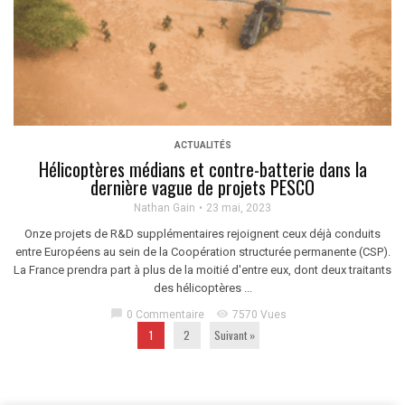
ACTUALITÉS
Hélicoptères médians et contre-batterie dans la
dernière vague de projets PESCO
Nathan Gain
23 mai, 2023
Onze projets de R&D supplémentaires rejoignent ceux déjà conduits
entre Européens au sein de la Coopération structurée permanente (CSP).
La France prendra part à plus de la moitié d'entre eux, dont deux traitants
des hélicoptères ...
chat_bubble
visibility
0 Commentaire
7570 Vues
1
2
Suivant »