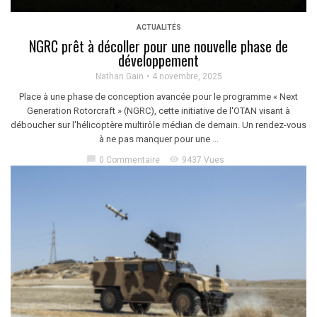
ACTUALITÉS
NGRC prêt à décoller pour une nouvelle phase de
développement
Nathan Gain
4 novembre, 2025
Place à une phase de conception avancée pour le programme « Next
Generation Rotorcraft » (NGRC), cette initiative de l'OTAN visant à
déboucher sur l'hélicoptère multirôle médian de demain. Un rendez-vous
à ne pas manquer pour une ...
chat_bubble
visibility
0 Commentaire
9437 Vues