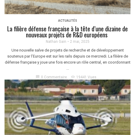
ACTUALITÉS
La filière défense française à la tête d’une dizaine de
nouveaux projets de R&D européens
Nathan Gain
2 mai, 2025
Une nouvelle salve de projets de recherche et de développement
soutenus par l’Europe est sur les rails depuis ce mercredi. La filière de
défense française y joue une fois encore un rôle central, en coordonnant
...
chat_bubble
visibility
0 Commentaire
19441 Vues