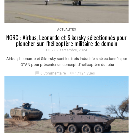
ACTUALITÉS
NGRC : Airbus, Leonardo et Sikorsky sélectionnés pour
plancher sur l’hélicoptère militaire de demain
FOB
9 septembre, 2024
Airbus, Leonardo et Sikorsky sont les trois industriels sélectionnés par
l'OTAN pour présenter un concept d'hélicoptère du futur
chat_bubble
visibility
0 Commentaire
17124 Vues