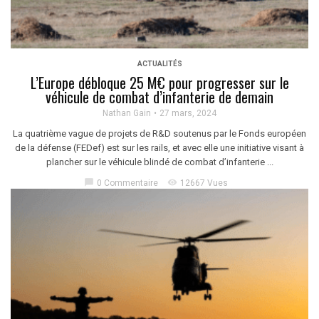
ACTUALITÉS
L’Europe débloque 25 M€ pour progresser sur le
véhicule de combat d’infanterie de demain
Nathan Gain
27 mars, 2024
La quatrième vague de projets de R&D soutenus par le Fonds européen
de la défense (FEDef) est sur les rails, et avec elle une initiative visant à
plancher sur le véhicule blindé de combat d’infanterie ...
chat_bubble
visibility
0 Commentaire
12667 Vues