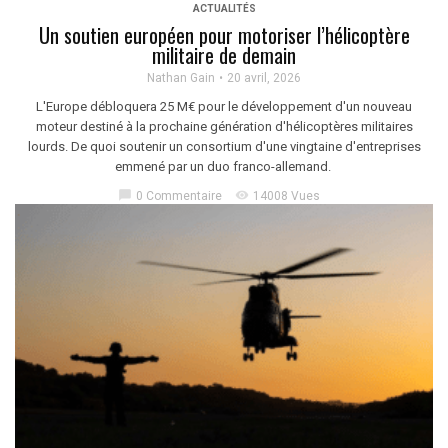
ACTUALITÉS
Un soutien européen pour motoriser l’hélicoptère
militaire de demain
Nathan Gain
20 avril, 2026
L'Europe débloquera 25 M€ pour le développement d'un nouveau
moteur destiné à la prochaine génération d'hélicoptères militaires
lourds. De quoi soutenir un consortium d'une vingtaine d'entreprises
emmené par un duo franco-allemand.
chat_bubble
visibility
0 Commentaire
14008 Vues