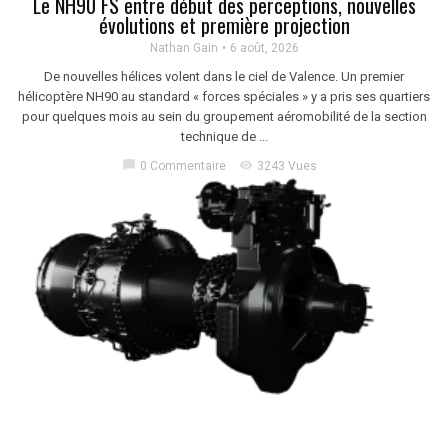
Le NH90 FS entre début des perceptions, nouvelles
évolutions et première projection
Nathan Gain
6 août, 2026
De nouvelles hélices volent dans le ciel de Valence. Un premier
hélicoptère NH90 au standard « forces spéciales » y a pris ses quartiers
pour quelques mois au sein du groupement aéromobilité de la section
technique de ...
chat_bubble
visibility
0 Commentaire
3243 Vues