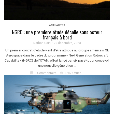
ACTUALITÉS
NGRC : une première étude décolle sans acteur
français à bord
Nathan Gain
20 décembre, 2023
Un premier contrat d'étude vient d'être attribué au groupe américain GE
Aerospace dans le cadre du programme « Next Generation Rotorcraft
Capability » (NGRC) de l’OTAN, effort lancé par six pays* pour concevoir
une nouvelle génération ...
chat_bubble
visibility
0 Commentaire
17826 Vues