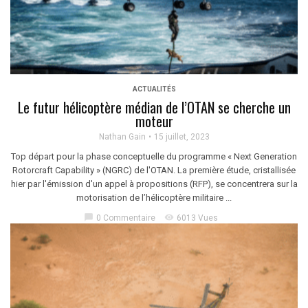
ACTUALITÉS
Le futur hélicoptère médian de l’OTAN se cherche un
moteur
Nathan Gain
15 juillet, 2023
Top départ pour la phase conceptuelle du programme « Next Generation
Rotorcraft Capability » (NGRC) de l'OTAN. La première étude, cristallisée
hier par l'émission d'un appel à propositions (RFP), se concentrera sur la
motorisation de l’hélicoptère militaire ...
chat_bubble
visibility
0 Commentaire
6013 Vues