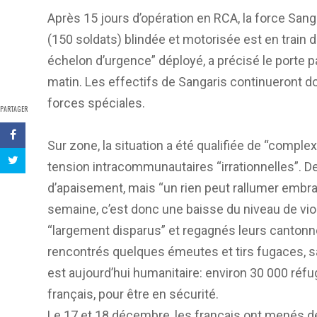
Après 15 jours d’opération en RCA, la force San
(150 soldats) blindée et motorisée est en train 
échelon d’urgence” déployé, a précisé le porte pa
matin. Les effectifs de Sangaris continueront do
forces spéciales.
PARTAGER
Sur zone, la situation a été qualifiée de “complex
tension intracommunautaires “irrationnelles”. 
d’apaisement, mais “un rien peut rallumer embra
semaine, c’est donc une baisse du niveau de vio
“largement disparus” et regagnés leurs canton
rencontrés quelques émeutes et tirs fugaces, s
est aujourd’hui humanitaire: environ 30 000 réf
français, pour être en sécurité.
Le 17 et 18 décembre, les français ont menés 