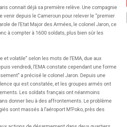
garis connait déjà sa première relève. Une compagnie
de venir depuis le Cameroun pour relever le “premier
role de l’Etat Major des Armées, le colonel Jaron, ce
nc à compter à 1600 soldats, plus bien sûr les
e et volatile” selon les mots de l’EMA, due aux
Depuis vendredi, l’EMA constate cependant une forme
sement” a précisé le colonel Jaron. Depuis une
lence qui est constatée, et les groupes armés ont
nements. Les soldats français ont néanmoins
ans donner lieu à des affrontements. Le problème
ugiés sont massés à l’aéroport M’Poko, près des
deux actions de désarmement dans deux quartiers