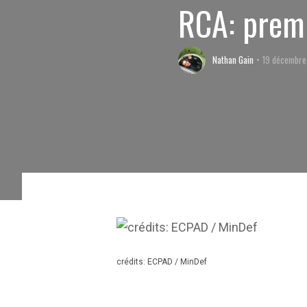
RCA: premi
Nathan Gain
19 décembre
crédits: ECPAD / MinDef