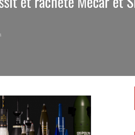
ssit et rachète Mecar et 
14