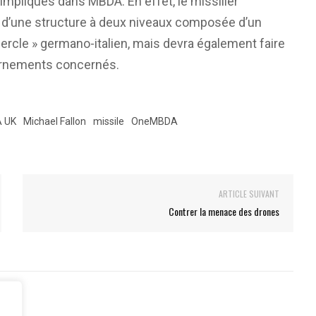
pliqués dans MBDA. En effet, le missilier
 d’une structure à deux niveaux composée d’un
ercle » germano-italien, mais devra également faire
vernements concernés.
 UK
Michael Fallon
missile
OneMBDA
ARTICLE SUIVANT
Contrer la menace des drones