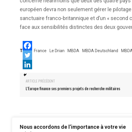
concerne néanmoins que deux des quatre pays im
européen devra non seulement gérer le pilotage
sanctuaire franco-britannique et d’un « second c
face aux sensibilités distinctes des deux gou
Tags:
France
Le Drian
MBDA
MBDA Deutschland
MBDA
ARTICLE PRÉCÉDENT
L’Europe finance ses premiers projets de recherche militaires
Nous accordons de l’importance à votre vie