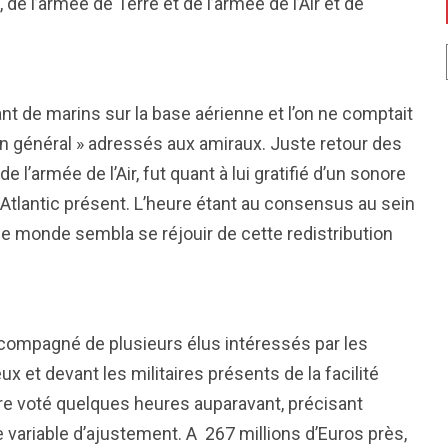
de l’armée de Terre et de l’armée de l’Air et de
ant de marins sur la base aérienne et l’on ne comptait
on général » adressés aux amiraux. Juste retour des
 l’armée de l’Air, fut quant à lui gratifié d’un sonore
Atlantic présent. L’heure étant au consensus au sein
 le monde sembla se réjouir de cette redistribution
ccompagné de plusieurs élus intéressés par les
ux et devant les militaires présents de la facilité
tre voté quelques heures auparavant, précisant
e variable d’ajustement. A 267 millions d’Euros près,