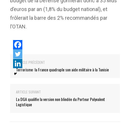
budget de la Défense gonflerait donc à 35 Mds
d’euros par an (1,8% du budget national), et
frôlerait la barre des 2% recommandés par
l’OTAN.
ARTICLE PRÉCÉDENT
Terrorisme: la France quadruple son aide militaire à la Tunisie
ARTICLE SUIVANT
La DGA qualifie la version non blindée du Porteur Polyvalent
Logistique