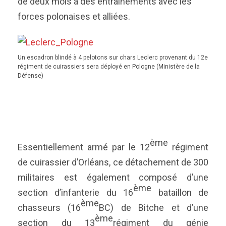
de deux mois à des entraînements avec les
forces polonaises et alliées.
Un escadron blindé à 4 pelotons sur chars Leclerc provenant du 12e
régiment de cuirassiers sera déployé en Pologne (Ministère de la
Défense)
ème
Essentiellement armé par le 12
régiment
de cuirassier d’Orléans, ce détachement de 300
militaires est également composé d’une
ème
section d’infanterie du 16
bataillon de
ème
chasseurs (16
BC) de Bitche et d’une
ème
section du 13
régiment du génie