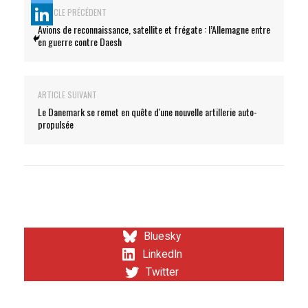
ARTICLE PRÉCÉDENT
Avions de reconnaissance, satellite et frégate : l’Allemagne entre
en guerre contre Daesh
ARTICLE SUIVANT
Le Danemark se remet en quête d'une nouvelle artillerie auto-
propulsée
Bluesky
LinkedIn
Twitter