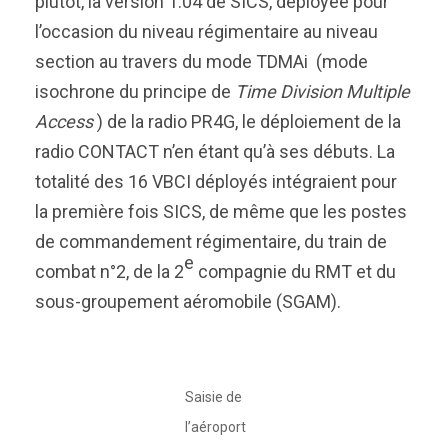
plutôt, la version 1.04 de SICS, déployée pour
l’occasion du niveau régimentaire au niveau
section au travers du mode TDMAi (mode
isochrone du principe de
Time Division Multiple
Access
) de la radio PR4G, le déploiement de la
radio CONTACT n’en étant qu’à ses débuts. La
totalité des 16 VBCI déployés intégraient pour
la première fois SICS, de même que les postes
de commandement régimentaire, du train de
e
combat n°2, de la 2
compagnie du RMT et du
sous-groupement aéromobile (SGAM).
Saisie de
l’aéroport