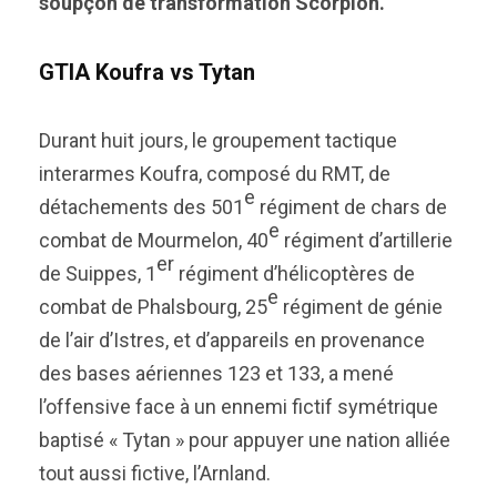
soupçon de transformation Scorpion.
GTIA Koufra vs Tytan
Durant huit jours, le groupement tactique
interarmes Koufra, composé du RMT, de
e
détachements des 501
régiment de chars de
e
combat de Mourmelon, 40
régiment d’artillerie
er
de Suippes, 1
régiment d’hélicoptères de
e
combat de Phalsbourg, 25
régiment de génie
de l’air d’Istres, et d’appareils en provenance
des bases aériennes 123 et 133, a mené
l’offensive face à un ennemi fictif symétrique
baptisé « Tytan » pour appuyer une nation alliée
tout aussi fictive, l’Arnland.