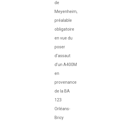
de
Meyenheim,
préalable
obligatoire
en vue du
poser
d’assaut
d’un A400M
en
provenance
de la BA
123
Orléans-
Bricy