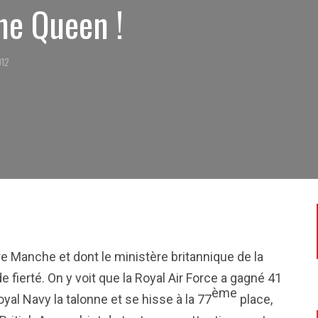
he Queen !
012
e Manche et dont le ministère britannique de la
 fierté. On y voit que la Royal Air Force a gagné 41
ème
al Navy la talonne et se hisse à la 77
place,