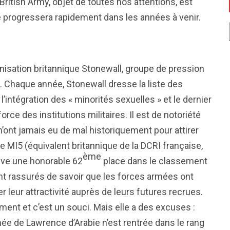
 British Army, objet de toutes nos attentions, est
 progressera rapidement dans les années à venir.
nisation britannique Stonewall, groupe de pression
Chaque année, Stonewall dresse la liste des
intégration des « minorités sexuelles » et le dernier
rce des institutions militaires. Il est de notoriété
’ont jamais eu de mal historiquement pour attirer
e MI5 (équivalent britannique de la DCRI française,
ème
uve une honorable 62
place dans le classement
nt rassurés de savoir que les forces armées ont
r leur attractivité auprès de leurs futures recrues.
ent et c’est un souci. Mais elle a des excuses :
armée de Lawrence d’Arabie n’est rentrée dans le rang