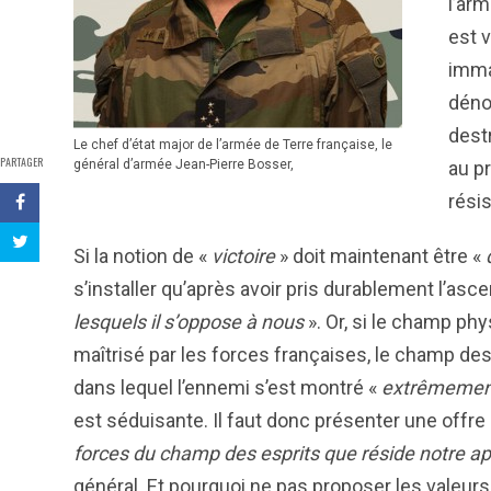
l’arm
est 
imma
déno
dest
Le chef d’état major de l’armée de Terre française, le
PARTAGER
général d’armée Jean-Pierre Bosser,
au pr
résis
Si la notion de «
v
ictoire
» doit maintenant être «
s’installer qu’après avoir pris durablement l’asc
lesquels il s’oppose à nous
». Or, si le champ phys
maîtrisé par les forces françaises, le champ de
dans lequel l’ennemi s’est montré «
extrêmemen
est séduisante. Il faut donc présenter une offre
forces du champ des esprits que réside notre apt
général. Et pourquoi ne pas proposer les valeur