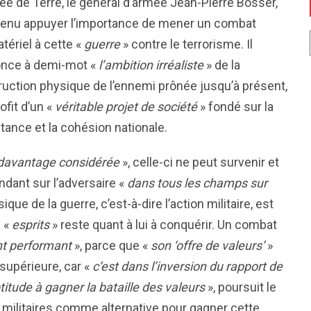
ée de Terre, le
général d’armée Jean-Pierre Bosser,
venu appuyer l’importance de mener un combat
tériel à cette «
guerre
» contre le terrorisme. Il
nce à demi-mot «
l’ambition irréaliste
» de la
ruction physique de l’ennemi prônée jusqu’à présent,
ofit d’un «
véritable projet de société
» fondé sur la
tance et la cohésion nationale.
davantage considérée
», celle-ci ne peut survenir et
endant sur l’adversaire «
dans tous les champs sur
ique de la guerre, c’est-à-dire l’action militaire, est
s «
esprits
» reste quant à lui à conquérir. Un combat
t performant
», parce que «
son ‘offre de valeurs’
»
 supérieure, car «
c’est dans l’inversion du rapport de
itude à gagner la bataille des valeurs
», poursuit le
s militaires comme alternative pour gagner cette