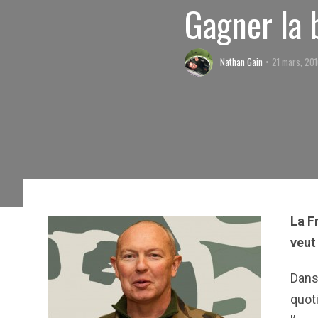
Gagner la b
Nathan Gain
21 mars, 20
La F
veut
Dans 
quoti