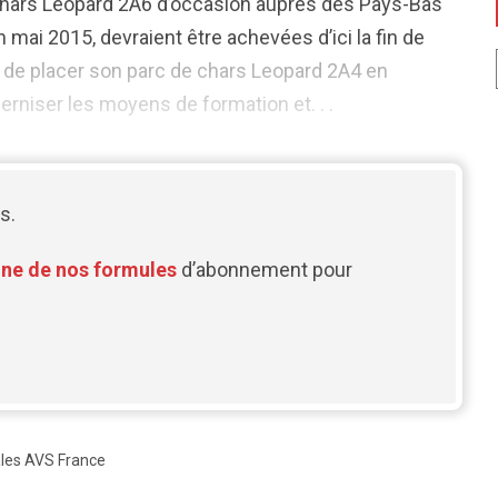
0 chars Leopard 2A6 d’occasion auprès des Pays-Bas
mai 2015, devraient être achevées d’ici la fin de
e de placer son parc de chars Leopard 2A4 en
erniser les moyens de formation et. . .
s.
une de nos formules
d’abonnement pour
les AVS France