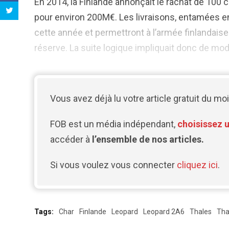
En 2014, la Finlande annonçait le rachat de 10
pour environ 200M€. Les livraisons, entamées en 
cette année et permettront à l’armée finlandais
réserve. La suite logique impliquait donc de mod
Vous avez déjà lu votre article gratuit du moi
FOB est un média indépendant,
choisissez 
accéder à
l’ensemble de nos articles.
Si vous voulez vous connecter
cliquez ici
.
Tags:
Char
Finlande
Leopard
Leopard 2A6
Thales
Tha