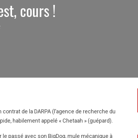
st, cours !
2
n contrat de la DARPA (l’agence de recherche du
pide, habilement appelé « Chetaah » (guépard).
ar le passé avec son BigDog, mule mécanique à