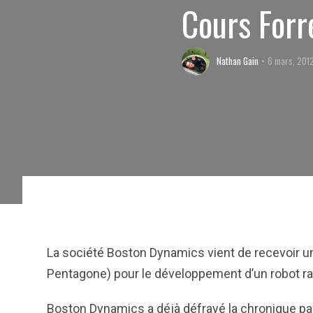
Cours Forre
Nathan Gain
6 mars, 201
La société Boston Dynamics vient de recevoir u
Pentagone) pour le développement d’un robot ra
Boston Dynamics a déjà défrayé la chronique p