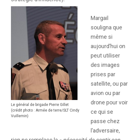
Margail
souligna que
même si
aujourd’hui on
peut utiliser
des images
prises par
satellite, ou par
avion ou par
drone pour voir
Le général de brigade Pierre Gillet
(crédit photo : Armée de terre/SLT Cindy
ce qui se
Vuillemin)
passe chez
l’adversaire,
rien ne remplace la «
nécessité de sentir son