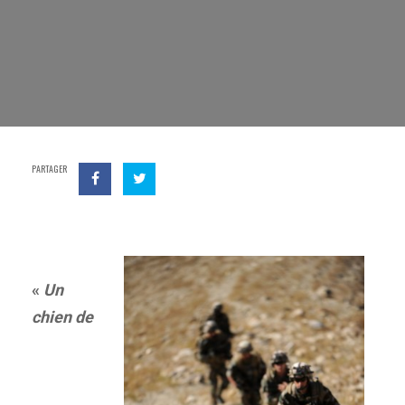
PARTAGER
«
Un
chien de