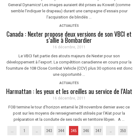
General Dynamics! Les images auraient été prises au Koweit (comme
semble l'indiquer le drapeau) durant une campagne d'essais pour
l'acquisition de blindés ...
ACTUALITÉS
Canada : Nexter propose deux versions de son VBCI et
s’allie à Bombardier
16 décembre, 2011
Le VBCI fait partie des atouts majeurs de Nexter pour son
développement à l’export. La compétition canadienne en cours pour la
fourniture de 108 Close Combat Vehicle (CCV) plus 30 options est donc
une opportunité ...
ACTUALITÉS
Harmattan : les yeux et les oreilles au service de l’Alat
16 décembre, 2011
FOB termine le tour d’horizon entamé le 28 novembre dernier avec ce
post sur les moyens de renseignement utilisés par l’Alat pour la
préparation et la conduite de ses raids en territoire libyen. A ...
...
1
…
343
344
345
346
347
…
350