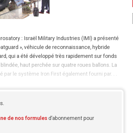
osatory : Israël Military Industries (IMI) a présenté
atguard », véhicule de reconnaissance, hybride
d, qui a été développé très rapidement sur fonds
blindée, haut perchée sur quatre roues ballons. La
 par le système Iron First également fourni par. . .
s.
une de nos formules
d’abonnement pour