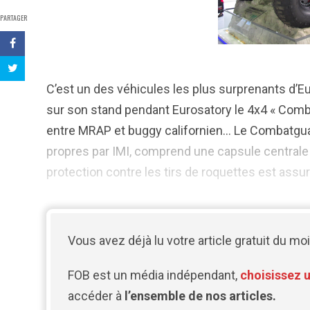
PARTAGER
C’est un des véhicules les plus surprenants d’Eur
sur son stand pendant Eurosatory le 4x4 « Comb
entre MRAP et buggy californien… Le Combatguar
propres par IMI, comprend une capsule centrale 
protection contre les tirs de roquettes est assuré
Vous avez déjà lu votre article gratuit du moi
FOB est un média indépendant,
choisissez 
accéder à
l’ensemble de nos articles.