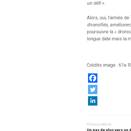
un défi
».
Alors, oui, l’armée de
diversifiés, améliorer
poursuivre la « dron
longue date mais la m
Crédits image : 61e 
Previous Article
Un pas de plus vers un