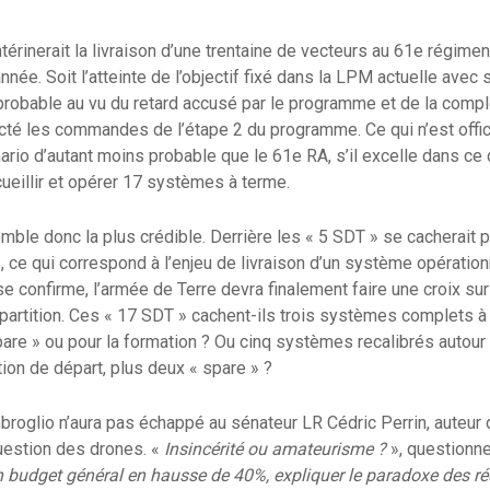
érinerait la livraison d’une trentaine de vecteurs au 61e régiment 
née. Soit l’atteinte de l’objectif fixé dans la LPM actuelle avec
robable au vu du retard accusé par le programme et de la complexi
cté les commandes de l’étape 2 du programme. Ce qui n’est offic
nario d’autant moins probable que le 61e RA, s’il excelle dans ce
eillir et opérer 17 systèmes à terme.
ble donc la plus crédible. Derrière les « 5 SDT » se cacherait 
, ce qui correspond à l’enjeu de livraison d’un système opératio
se confirme, l’armée de Terre devra finalement faire une croix su
répartition. Ces « 17 SDT » cachent-ils trois systèmes complets à
are » ou pour la formation ? Ou cinq systèmes recalibrés autour 
tion de départ, plus deux « spare » ?
imbroglio n’aura pas échappé au sénateur LR Cédric Perrin, auteur
question des drones. «
Insincérité ou amateurisme ?
», questionne-
 budget général en hausse de 40%, expliquer le paradoxe des réd