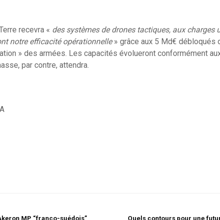
 Terre recevra «
des systèmes de drones tactiques, aux charges 
ont notre efficacité opérationnelle
» grâce aux 5 Md€ débloqués 
isation » des armées. Les capacités évolueront conformément a
asse, par contre, attendra.
RA
 Akeron MP “franco-suédois”
Quels contours pour une futur