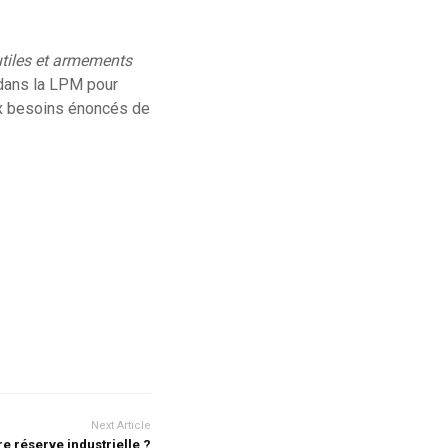
utiles et armements
dans la LPM pour
ux besoins énoncés de
Next Article
e réserve industrielle ?