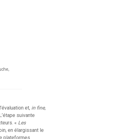
uche,
’évaluation et,
in fine
,
 L’étape suivante
cteurs. «
Les
in, en élargissant le
 de plateformes