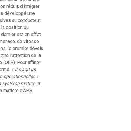
on réduit, d’intégrer
x a développé une
ives au conducteur.
la position du
 dernier est en effet
 menace, de vitesse
ns, le premier dévolu
tiré l’attention de la
 (OER). Pour affiner
formé. «
Il s’agit un
in opérationnelles
»
n système mature et
n matière d’APS.