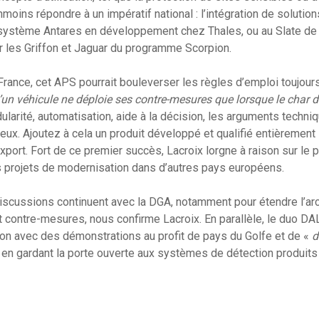
nmoins répondre à un impératif national : l’intégration de solutions
système Antares en développement chez Thales, ou au Slate de
r les Griffon et Jaguar du programme Scorpion.
 France, cet APS pourrait bouleverser les règles d’emploi toujour
’un véhicule ne déploie ses contre-mesures que lorsque le char d
ularité, automatisation, aide à la décision, les arguments techn
eux. Ajoutez à cela un produit développé et qualifié entièrement
’export. Fort de ce premier succès, Lacroix lorgne à raison sur 
s projets de modernisation dans d’autres pays européens.
iscussions continuent avec la DGA, notamment pour étendre l’arc
t contre-mesures, nous confirme Lacroix. En parallèle, le duo DA
on avec des démonstrations au profit de pays du Golfe et de «
d
en gardant la porte ouverte aux systèmes de détection produits 