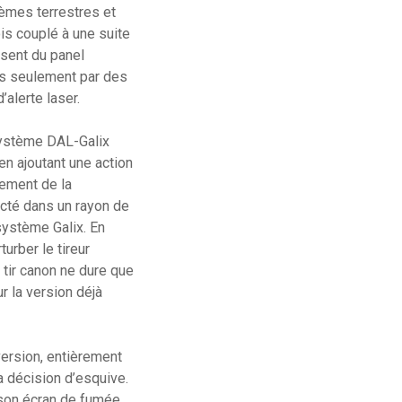
tèmes terrestres et
ois couplé à une suite
bsent du panel
gés seulement par des
alerte laser.
système DAL-Galix
 en ajoutant une action
ement de la
ecté dans un rayon de
système Galix. En
urber le tireur
tir canon ne dure que
 la version déjà
version, entièrement
a décision d’esquive.
 son écran de fumée