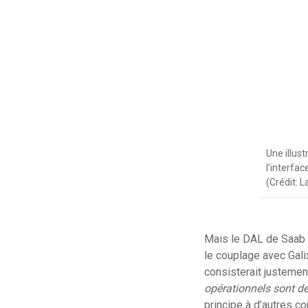
Une illus
l’interfa
(Crédit: L
Mais le DAL de Saab n
le couplage avec Gali
consisterait justement
opérationnels sont 
principe à d’autres co