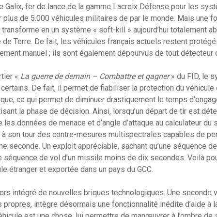
e Galix, fer de lance de la gamme Lacroix Défense pour les sys
ur plus de 5.000 véhicules militaires de par le monde. Mais une f
e transforme en un système « soft-kill » aujourd’hui totalement a
e de Terre. De fait, les véhicules français actuels restent proté
ent manuel ; ils sont également dépourvus de tout détecteur d’
tier «
La guerre de demain – Combattre et gagner
» du FID, le 
ertains. De fait, il permet de fiabiliser la protection du véhicule
ique, ce qui permet de diminuer drastiquement le temps d’engag
isant la phase de décision. Ainsi, lorsqu’un départ de tir est dét
e les données de menace et d’angle d’attaque au calculateur du 
ra à son tour des contre-mesures multispectrales capables de pert
ne seconde. Un exploit appréciable, sachant qu’une séquence de 
 séquence de vol d’un missile moins de dix secondes. Voilà pour
ule étranger et exportée dans un pays du GCC.
lors intégré de nouvelles briques technologiques. Une seconde 
propres, intègre désormais une fonctionnalité inédite d’aide à l
véhicule est une chose, lui permettre de manœuvrer à l’ombre de