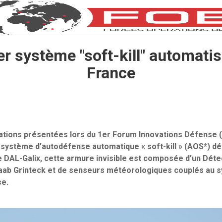
r système "soft-kill" automati
France
ations présentées lors du 1er Forum Innovations Défense (
r système d’autodéfense automatique « soft-kill » (AOS*) d
DAL-Galix, cette armure invisible est composée d’un Déte
aab Grinteck et de senseurs météorologiques couplés au s
se.