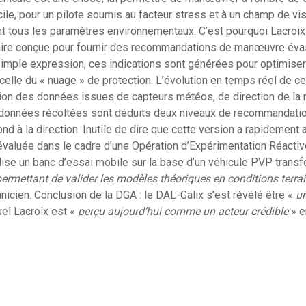
icile, pour un pilote soumis au facteur stress et à un champ de vis
nt tous les paramètres environnementaux. C’est pourquoi Lacroi
ire conçue pour fournir des recommandations de manœuvre évas
simple expression, ces indications sont générées pour optimiser 
celle du « nuage » de protection. L’évolution en temps réel de ce
sion des données issues de capteurs météos, de direction de la
s données récoltées sont déduits deux niveaux de recommandatio
nd à la direction. Inutile de dire que cette version a rapidement at
 évaluée dans le cadre d’une Opération d’Expérimentation Réactive
ilise un banc d’essai mobile sur la base d’un véhicule PVP trans
ermettant de valider les modèles théoriques en conditions terra
hnicien. Conclusion de la DGA : le DAL-Galix s’est révélé être «
u
el Lacroix est «
perçu aujourd’hui comme un acteur crédible
» e