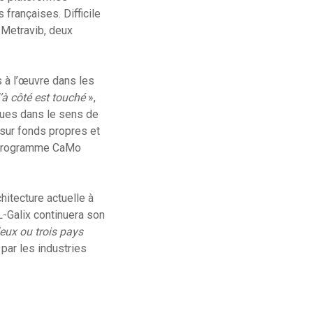
 françaises. Difficile
 Metravib, deux
s à l’œuvre dans les
’à côté est touché
»,
iques dans le sens de
 sur fonds propres et
le programme CaMo
hitecture actuelle à
L-Galix continuera son
eux ou trois pays
par les industries