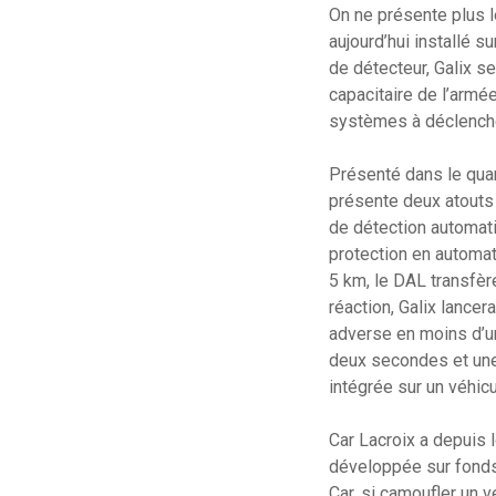
On ne présente plus l
aujourd’hui installé s
de détecteur, Galix s
capacitaire de l’armé
systèmes à déclenchem
Présenté dans le quar
présente deux atouts c
de détection automat
protection en automat
5 km, le DAL transfèr
réaction, Galix lance
adverse en moins d’u
deux secondes et une
intégrée sur un véhic
Car Lacroix a depuis 
développée sur fonds 
Car, si camoufler un 