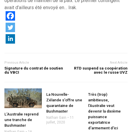
opérations de maintien de la paix. Le premier contingent
avait d’ailleurs été envoyé en… Irak.
Previous Article
Next Article
Signature du contrat de soutien
RTD suspend sa coopération
du VBCI
avec le russe UVZ
La Nouvelle-
Très (trop)
Zélande s'offre une
ambitieuse,
quarantaine de
l'Australie veut
Bushmaster
devenir la dixième
L’Australie reprend
puissance
Nathan Gain
11
une tranche de
juillet, 2020
exportatrice
Bushmaster
d'armement d'ici
Nathan Gain
16